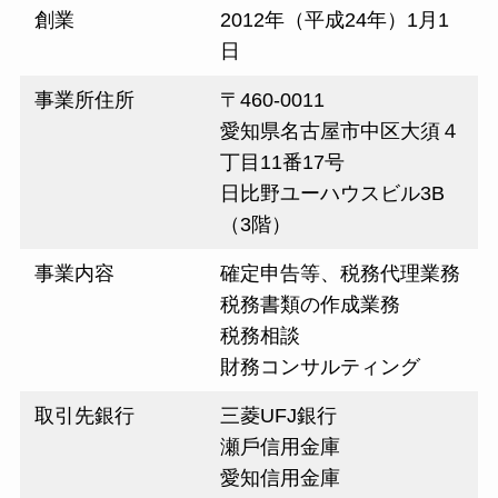
創業
2012年（平成24年）1⽉1
⽇
事業所住所
〒460-0011
愛知県名古屋市中区⼤須４
丁⽬11番17号
⽇⽐野ユーハウスビル3B
（3階）
事業内容
確定申告等、税務代理業務
税務書類の作成業務
税務相談
財務コンサルティング
取引先銀⾏
三菱UFJ銀⾏
瀬⼾信⽤⾦庫
愛知信⽤⾦庫