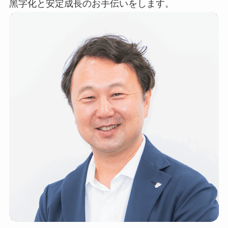
⿊字化と安定成⻑のお⼿伝いをします。