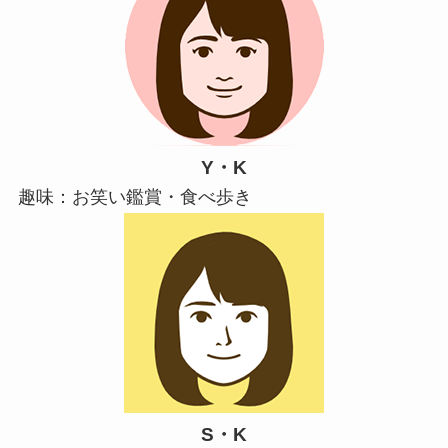
Y・K
趣味：お笑い鑑賞・食べ歩き
S・K